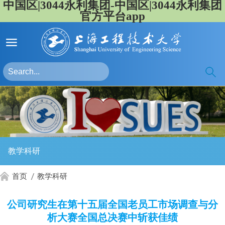
中国区|3044永利集团-中国区|3044永利集团
官方平台app
教学科研
首页
教学科研
公司研究生在第十五届全国老员工市场调查与分
析大赛全国总决赛中斩获佳绩