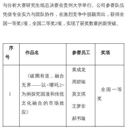
与分析大赛研究生组总决赛在贵州大学举行。公司参赛队伍
凭借专业实力与团队协作，在激烈竞争中脱颖而出，获得
全
国
一等奖
项，
全国
二等奖
项，实现了获奖数量的新突破
。
1
2
序
作品名
参赛员工
奖项
号
黄成龙
《破圈有道，融合
周碧瑜
无界——以
哪吒
<
2>
全国一等
1
为例探究国漫和传统
莫文琪
奖
文化融合的市场效
王梦非
应》
郝书璇