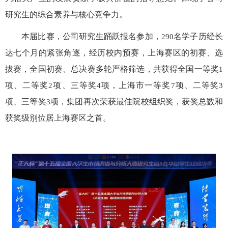
研究生的综合素养与核心竞争力。
本届比赛，公司研究生踊跃报名参加，
名学子历经长
290
达七个月的紧张角逐，经历校内预赛，上海赛区的初赛、选
拔赛，全国初赛、总决赛多轮严格筛选，共获得全国一等奖
1
项、二等奖
项、三等奖
项，上海市一等奖
项、二等奖
2
4
7
3
项、三等奖
项，
集团再次荣获最佳院校组织奖，
获奖总数和
3
获奖级别位居上海赛区之首。