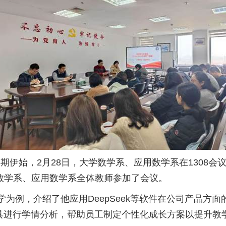
系
学科竞赛
科研通知
系
产教融合
科研平台
系
教学通知
系
心
学期伊始，2月28日，大学数学系、应用数学系在1308
究所
数学系、应用数学系全体教师参加了会议。
学为例，介绍了他应用DeepSeek等软件在公司产品方
工具进行学情分析，帮助员工制定个性化成长方案以提升教