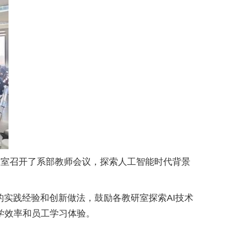
就业招聘
员工工作
集团通知
会议室召开了系部教师会议，探索人工智能时代背景
面的实践经验和创新做法，鼓励各教研室探索AI技术
学效率和员工学习体验。